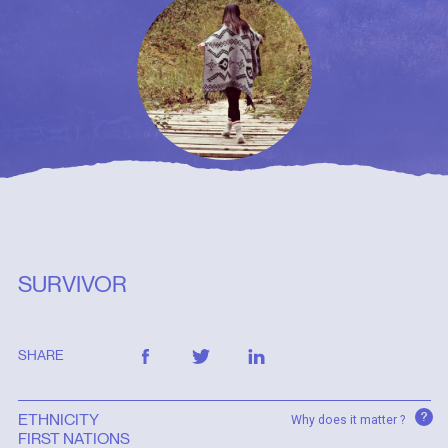
SURVIVOR
SHARE
?
ETHNICITY
Why does it matter ?
FIRST NATIONS