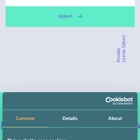
SIGN UP
Lirette-Gilbert
Rosalie
Consent
Details
About
MORE STORIES
MORE PA