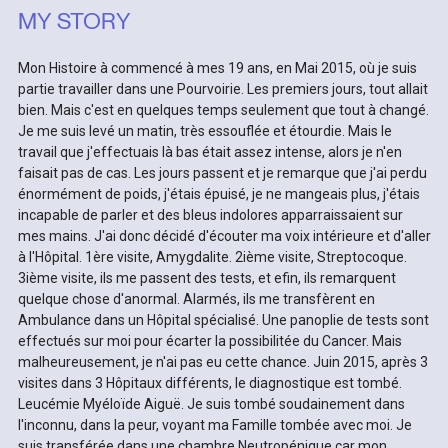
MY STORY
Mon Histoire à commencé à mes 19 ans, en Mai 2015, où je suis
partie travailler dans une Pourvoirie. Les premiers jours, tout allait
bien. Mais c'est en quelques temps seulement que tout à changé.
Je me suis levé un matin, très essouflée et étourdie. Mais le
travail que j'effectuais là bas était assez intense, alors je n'en
faisait pas de cas. Les jours passent et je remarque que j'ai perdu
énormément de poids, j'étais épuisé, je ne mangeais plus, j'étais
incapable de parler et des bleus indolores apparraissaient sur
mes mains. J'ai donc décidé d'écouter ma voix intérieure et d'aller
à l'Hôpital. 1ère visite, Amygdalite. 2ième visite, Streptocoque.
3ième visite, ils me passent des tests, et efin, ils remarquent
quelque chose d'anormal. Alarmés, ils me transfèrent en
Ambulance dans un Hôpital spécialisé. Une panoplie de tests sont
effectués sur moi pour écarter la possibilitée du Cancer. Mais
malheureusement, je n'ai pas eu cette chance. Juin 2015, après 3
visites dans 3 Hôpitaux différents, le diagnostique est tombé.
Leucémie Myéloïde Aiguë. Je suis tombé soudainement dans
l'inconnu, dans la peur, voyant ma Famille tombée avec moi. Je
suis transférée dans une chambre Neutropénique car mon