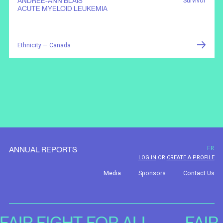
ANDRÉE-ANN BLAIS
Survivor
ACUTE MYELOID LEUKEMIA
Ethnicity — Canada
ANNUAL REPORTS
FR
LOG IN
OR
CREATE A PROFILE
Media
Sponsors
Contact Us
FAIR FIGHT FOR ALL
FAIR