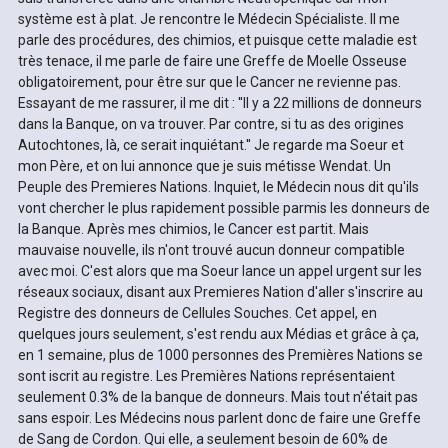
système est à plat. Je rencontre le Médecin Spécialiste. Il me
parle des procédures, des chimios, et puisque cette maladie est
très tenace, il me parle de faire une Greffe de Moelle Osseuse
obligatoirement, pour être sur que le Cancer ne revienne pas.
Essayant de me rassurer, il me dit : ''Il y a 22 millions de donneurs
dans la Banque, on va trouver. Par contre, si tu as des origines
Autochtones, là, ce serait inquiétant.'' Je regarde ma Soeur et
mon Père, et on lui annonce que je suis métisse Wendat. Un
Peuple des Premieres Nations. Inquiet, le Médecin nous dit qu'ils
vont chercher le plus rapidement possible parmis les donneurs de
la Banque. Après mes chimios, le Cancer est partit. Mais
mauvaise nouvelle, ils n'ont trouvé aucun donneur compatible
avec moi. C'est alors que ma Soeur lance un appel urgent sur les
réseaux sociaux, disant aux Premieres Nation d'aller s'inscrire au
Registre des donneurs de Cellules Souches. Cet appel, en
quelques jours seulement, s'est rendu aux Médias et grâce à ça,
en 1 semaine, plus de 1000 personnes des Premières Nations se
sont iscrit au registre. Les Premières Nations représentaient
seulement 0.3% de la banque de donneurs. Mais tout n'était pas
sans espoir. Les Médecins nous parlent donc de faire une Greffe
de Sang de Cordon. Qui elle, a seulement besoin de 60% de